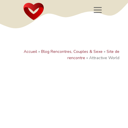
Aller
Menu
au
contenu
Accueil
»
Blog Rencontres, Couples & Sexe
»
Site de
rencontre
»
Attractive World