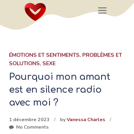
Aller
Menu
au
contenu
ÉMOTIONS ET SENTIMENTS
,
PROBLÈMES ET
SOLUTIONS
,
SEXE
Pourquoi mon amant
est en silence radio
avec moi ?
1 décembre 2023
/
by
Vanessa Charles
/
No Comments