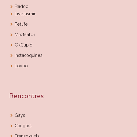
Badoo
LiveJasmin
Fetlife
MuzMatch
OkCupid
Instacoquines
Lovoo
Rencontres
Gays
Cougars
Transexuels