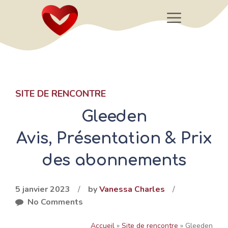
Aller
Menu
au
contenu
SITE DE RENCONTRE
Gleeden
Avis, Présentation & Prix
des abonnements
5 janvier 2023
/
by
Vanessa Charles
/
No Comments
Accueil
»
Site de rencontre
»
Gleeden