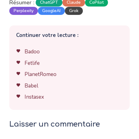
Résumer :
ChatGPT
Claude
CoPilot
Perplexity
GoogleAI
Grok
Continuer votre lecture :
Badoo
Fetlife
PlanetRomeo
Babel
Instasex
Laisser un commentaire