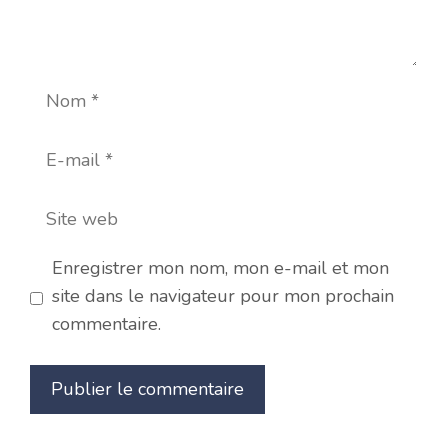
Nom
E-
mail
Site
web
Enregistrer mon nom, mon e-mail et mon
site dans le navigateur pour mon prochain
commentaire.