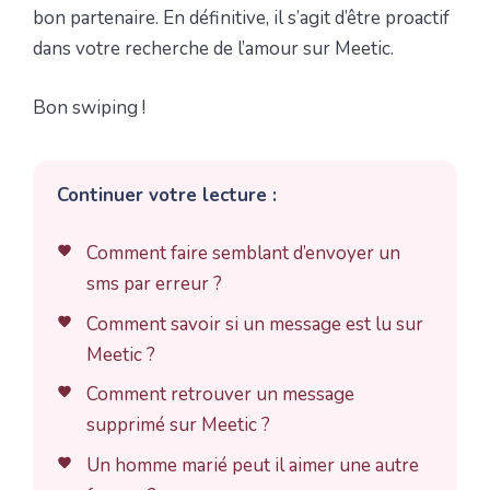
bon partenaire. En définitive, il s’agit d’être proactif
dans votre recherche de l’amour sur Meetic.
Bon swiping !
Continuer votre lecture :
Comment faire semblant d’envoyer un
sms par erreur ?
Comment savoir si un message est lu sur
Meetic ?
Comment retrouver un message
supprimé sur Meetic ?
Un homme marié peut il aimer une autre