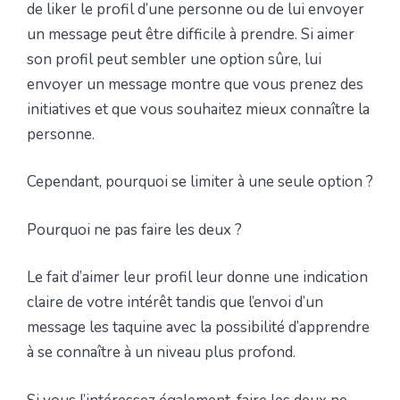
de liker le profil d’une personne ou de lui envoyer
un message peut être difficile à prendre. Si aimer
son profil peut sembler une option sûre, lui
envoyer un message montre que vous prenez des
initiatives et que vous souhaitez mieux connaître la
personne.
Cependant, pourquoi se limiter à une seule option ?
Pourquoi ne pas faire les deux ?
Le fait d’aimer leur profil leur donne une indication
claire de votre intérêt tandis que l’envoi d’un
message les taquine avec la possibilité d’apprendre
à se connaître à un niveau plus profond.