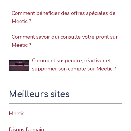
Comment bénéficier des offres spéciales de
Meetic ?
Comment savoir qui consulte votre profil sur
Meetic ?
Comment suspendre, réactiver et
supprimer son compte sur Meetic ?
Meilleurs sites
Meetic
Disons Demain