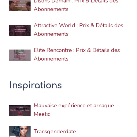
Disons Demain : Prix & Détails des
Abonnements
Attractive World : Prix & Détails des
Abonnements
Elite Rencontre : Prix & Détails des
Abonnements
Inspirations
Mauvaise expérience et arnaque
Meetic
Transgenderdate