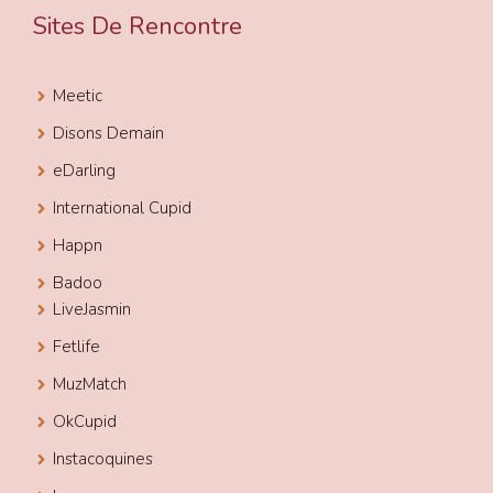
Sites De Rencontre
Meetic
Disons Demain
eDarling
International Cupid
Happn
Badoo
LiveJasmin
Fetlife
MuzMatch
OkCupid
Instacoquines