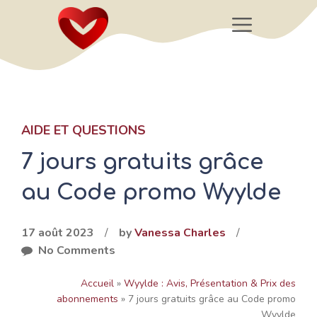
Aller
Menu
au
contenu
AIDE ET QUESTIONS
7 jours gratuits grâce
au Code promo Wyylde
17 août 2023
/
by
Vanessa Charles
/
No Comments
Accueil
»
Wyylde : Avis, Présentation & Prix des
abonnements
»
7 jours gratuits grâce au Code promo
Wyylde