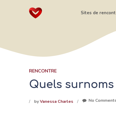
Aller
au
Sites de rencont
contenu
RENCONTRE
Quels surnoms
No Comment
/
by
Vanessa Charles
/