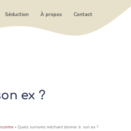
Séduction
À propos
Contact
on ex ?
ncontre
»
Quels surnoms méchant donner à son ex ?