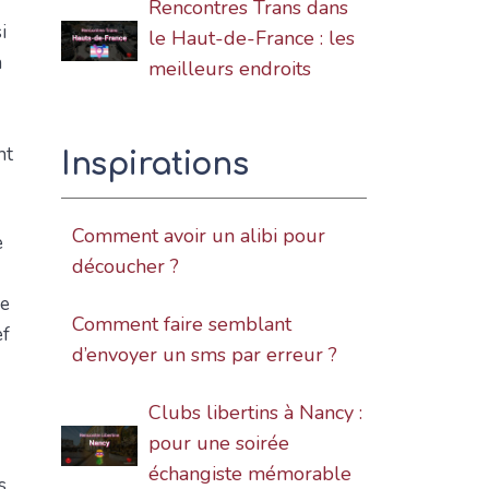
Rencontres Trans dans
i
le Haut-de-France : les
n
meilleurs endroits
nt
Inspirations
Comment avoir un alibi pour
e
découcher ?
ne
Comment faire semblant
ef
d’envoyer un sms par erreur ?
Clubs libertins à Nancy :
pour une soirée
échangiste mémorable
s