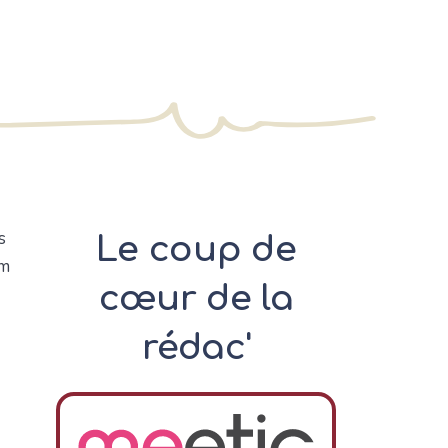
s
Le coup de
om
cœur de la
rédac'