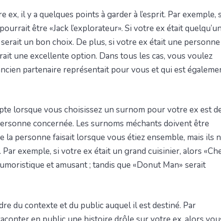
, il y a quelques points à garder à l’esprit. Par exemple, s
ourrait être «Jack l’explorateur». Si votre ex était quelqu’u
serait un bon choix. De plus, si votre ex était une personne
rait une excellente option. Dans tous les cas, vous voulez
ancien partenaire représentait pour vous et qui est égaleme
pte lorsque vous choisissez un surnom pour votre ex est d
a personne concernée. Les surnoms méchants doivent être
e la personne faisait lorsque vous étiez ensemble, mais ils 
 Par exemple, si votre ex était un grand cuisinier, alors «Ch
umoristique et amusant ; tandis que «Donut Man» serait
e du contexte et du public auquel il est destiné. Par
conter en public une histoire drôle sur votre ex, alors vou