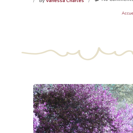
/
by
Vanessa Charles
/
Accue