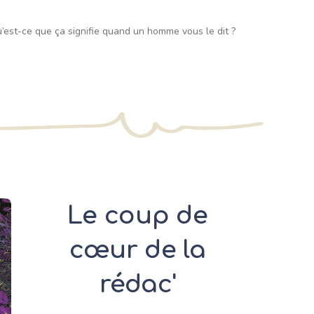
Qu’est-ce que ça signifie quand un homme vous le dit ?
Le coup de
cœur de la
rédac'