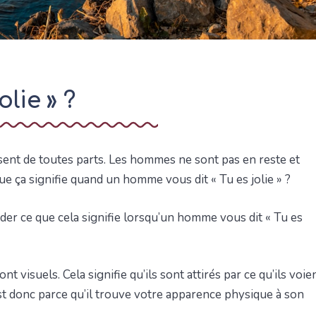
olie » ?
sent de toutes parts. Les hommes ne sont pas en reste et
ue ça signifie quand un homme vous dit « Tu es jolie » ?
oder ce que cela signifie lorsqu’un homme vous dit « Tu es
t visuels. Cela signifie qu’ils sont attirés par ce qu’ils voien
est donc parce qu’il trouve votre apparence physique à son