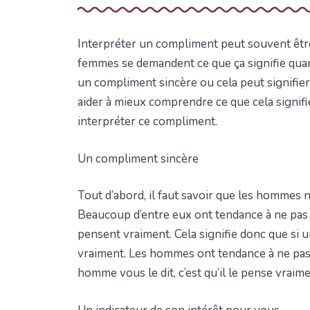
Interpréter un compliment peut souvent être
femmes se demandent ce que ça signifie quand
un compliment sincère ou cela peut signifier
aider à mieux comprendre ce que cela signif
interpréter ce compliment.
Un compliment sincère
Tout d’abord, il faut savoir que les hommes 
Beaucoup d’entre eux ont tendance à ne pas t
pensent vraiment. Cela signifie donc que si u
vraiment. Les hommes ont tendance à ne pas t
homme vous le dit, c’est qu’il le pense vraime