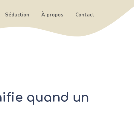
Séduction
À propos
Contact
gnifie quand un