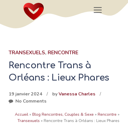
Aller
Menu
au
contenu
TRANSEXUELS
,
RENCONTRE
Rencontre Trans à
Orléans : Lieux Phares
19 janvier 2024
/
by
Vanessa Charles
/
No Comments
Accueil
»
Blog Rencontres, Couples & Sexe
»
Rencontre
»
Transexuels
»
Rencontre Trans à Orléans : Lieux Phares