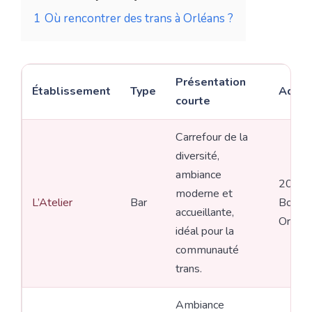
1
Où rencontrer des trans à Orléans ?
Présentation
Établissement
Type
Adres
courte
Carrefour de la
diversité,
ambiance
203 ru
moderne et
L’Atelier
Bar
Bourgo
accueillante,
Orléan
idéal pour la
communauté
trans.
Ambiance