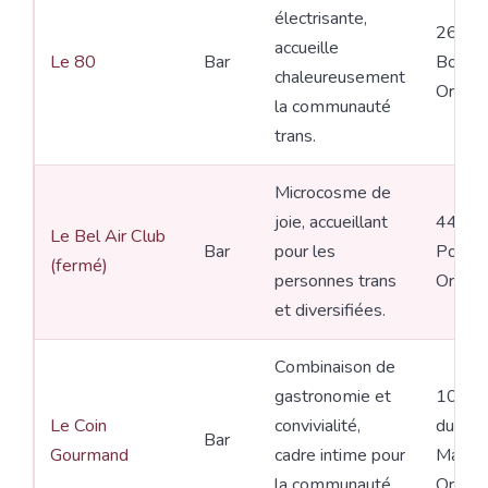
électrisante,
264 ru
accueille
Le 80
Bar
Bourgo
chaleureusement
Orléan
la communauté
trans.
Microcosme de
joie, accueillant
44 rue
Le Bel Air Club
Bar
pour les
Poirier,
(fermé)
personnes trans
Orléan
et diversifiées.
Combinaison de
gastronomie et
10 pla
Le Coin
convivialité,
du Vie
Bar
Gourmand
cadre intime pour
Marché
la communauté
Orléan