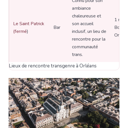
Connu pour son
ambiance
chaleureuse et
1 rue 
Le Saint Patrick
son accueil
Bar
Bourgo
(fermé
)
inclusif, un lieu de
Orléan
rencontre pour la
communauté
trans.
Lieux de rencontre transgenre à Orléans