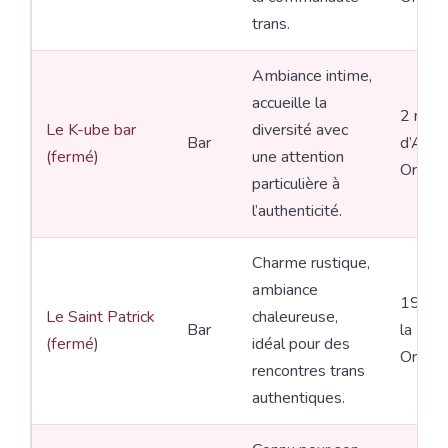
trans.
Ambiance intime,
accueille la
2 rue
Le K-ube bar
diversité avec
Bar
d’Alibe
(fermé)
une attention
Orléan
particulière à
l’authenticité.
Charme rustique,
ambiance
19 rue
Le Saint Patrick
chaleureuse,
Bar
la Lion
(fermé
)
idéal pour des
Orléan
rencontres trans
authentiques.