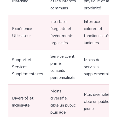
Matching
et les intérêts
physique et la
communs
proximité
Interface
Interface
Expérience
élégante et
colorée et
Utilisateur
événements
fonctionnalités
organisés
ludiques
Service client
Support et
Moins de
primé,
Services
services
conseils
Supplémentaires
supplémentaires
personnalisés
Moins
Plus diversifié,
Diversité et
diversifié,
cible un public
Inclusivité
cible un public
jeune
plus âgé